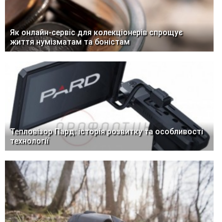
Як онлайн-сервіс для колекціонерів спрощує
життя нумізматам та боністам
Тепловізор Пард: історія розвитку та особливості
технології