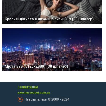
Красиві дівчата в нижній білизні 319 (30 шпалер)
Міста 398 (5120x2880) (30 шпалер)
Написати нам
www.nevseoboi.com.ua
Невсішпалери © 2009 - 2024