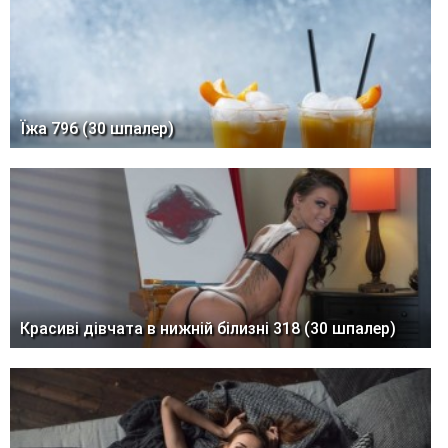
Їжа 796 (30 шпалер)
Красиві дівчата в нижній білизні 318 (30 шпалер)