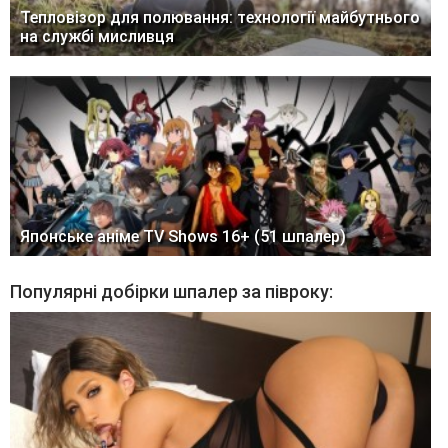
Тепловізор для полювання: технології майбутнього
на службі мисливця
Японське аніме TV Shows 16+ (51 шпалер)
Популярні добірки шпалер за півроку: