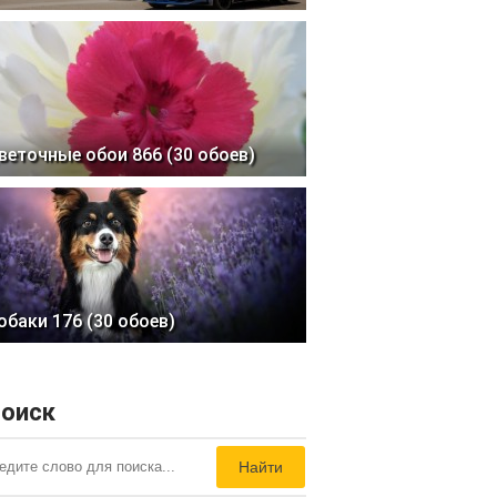
веточные обои 866 (30 обоев)
обаки 176 (30 обоев)
оиск
Найти