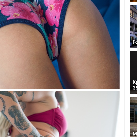
Г
К
3
М