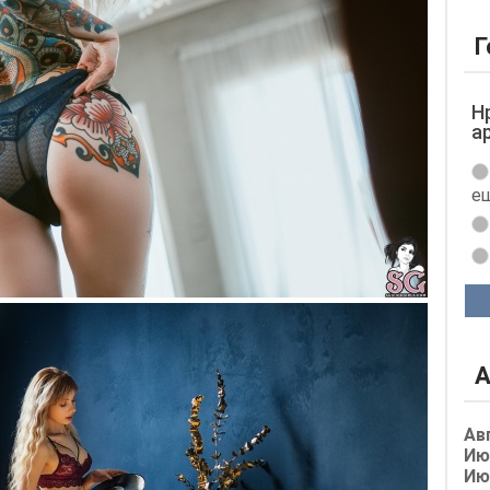
Г
Н
а
ещ
А
Ав
Ию
Ию