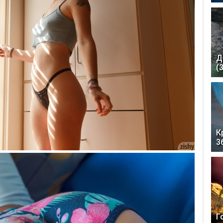
Д
(
К
3
Г