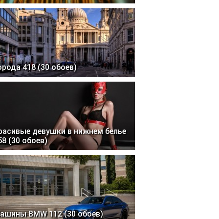
орода 418 (30 обоев)
расивые девушки в нижнем белье
58 (30 обоев)
ашины BMW 112 (30 обоев)