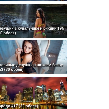
евушки в купальнике и бикини 196
30 обоев)
расивые девушки в нижнем белье
63 (30 обоев)
орода 417 (30 обоев)