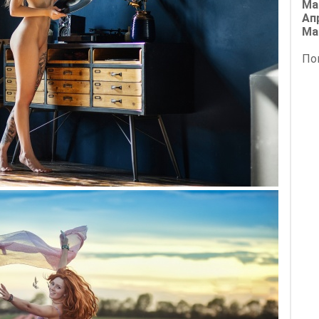
Ма
Ап
Ма
По