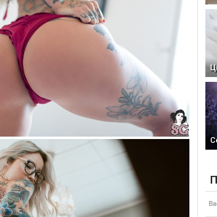
Ц
С
П