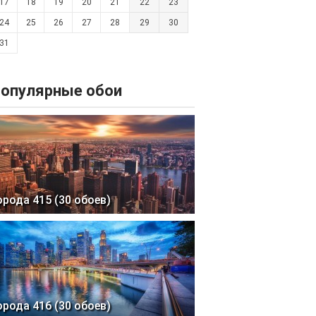
17
18
19
20
21
22
23
24
25
26
27
28
29
30
31
опулярные обои
орода 415 (30 обоев)
орода 416 (30 обоев)