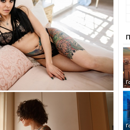
П
Г
Г