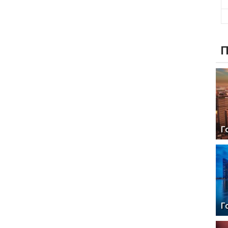
П
Г
Г