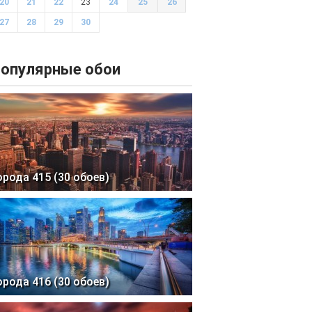
20
21
22
23
24
25
26
27
28
29
30
опулярные обои
орода 415 (30 обоев)
орода 416 (30 обоев)