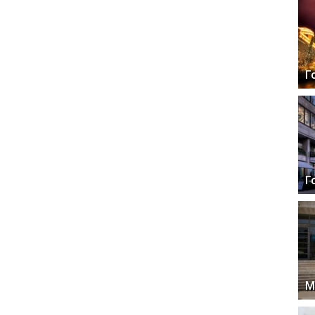
Г
Г
М