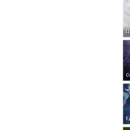
Ц
С
Е