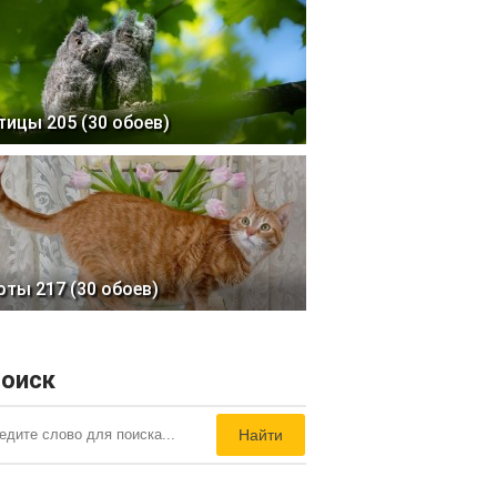
тицы 205 (30 обоев)
оты 217 (30 обоев)
оиск
Найти