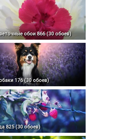
веточные обои 866 (30 обоев)
обаки 176 (30 обоев)
да 825 (30 обоев)