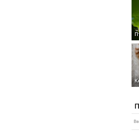
П
К
П