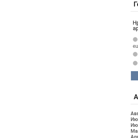
Г
Н
а
ещ
А
Ав
Ию
Ию
Ма
Ап