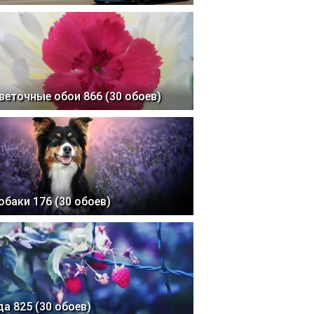
веточные обои 866 (30 обоев)
обаки 176 (30 обоев)
да 825 (30 обоев)