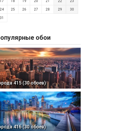
17
18
19
20
21
22
23
24
25
26
27
28
29
30
31
опулярные обои
орода 415 (30 обоев)
орода 416 (30 обоев)