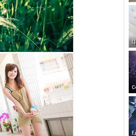
Ц
С
Е