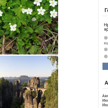
Г
Н
а
ещ
А
Ав
Ию
Ию