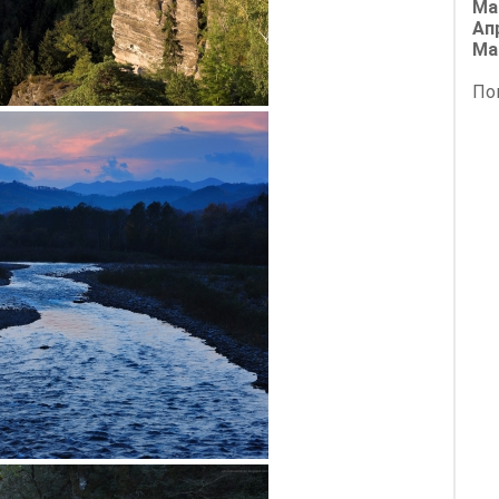
Ма
Ап
Ма
По