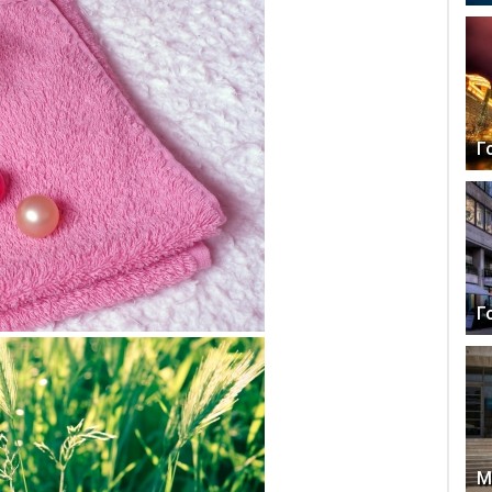
Г
Г
М