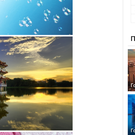
П
Г
Г