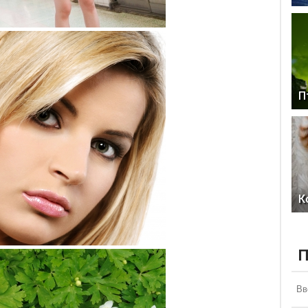
П
К
П