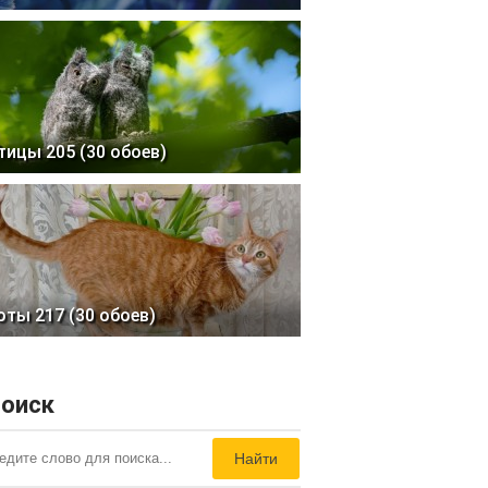
тицы 205 (30 обоев)
оты 217 (30 обоев)
оиск
Найти