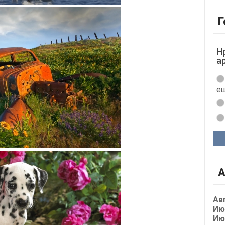
Г
Н
а
ещ
А
Ав
Ию
Ию