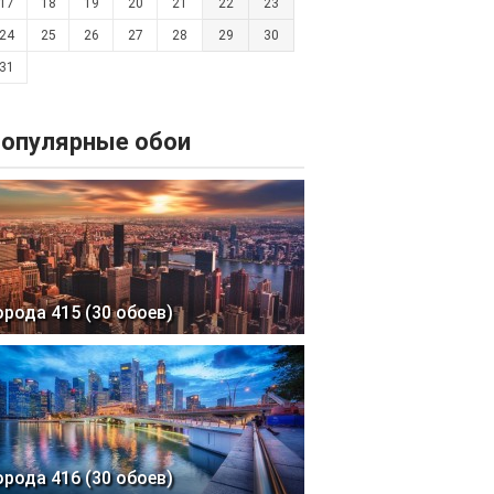
17
18
19
20
21
22
23
24
25
26
27
28
29
30
31
опулярные обои
орода 415 (30 обоев)
орода 416 (30 обоев)