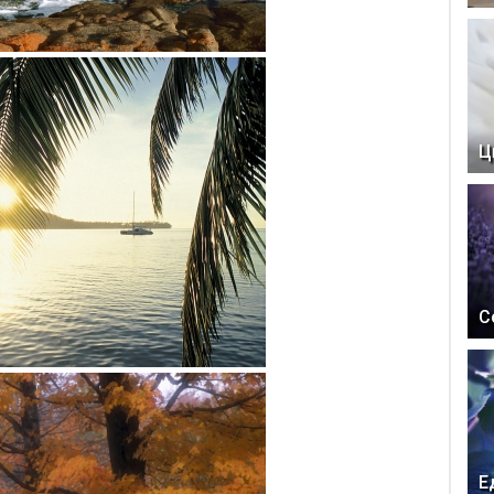
Ц
С
Е