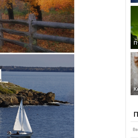
П
К
П