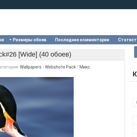
ки
Размеры обоев
Последние комментарии
Статист
ck#26 [Wide] (40 обоев)
атегория:
Wallpapers - Webshots Pack
/
Микс
К