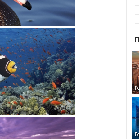
П
Г
Г