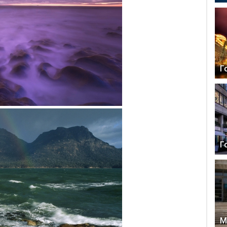
Г
Г
М