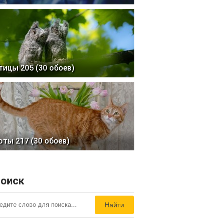
тицы 205 (30 обоев)
оты 217 (30 обоев)
оиск
Найти