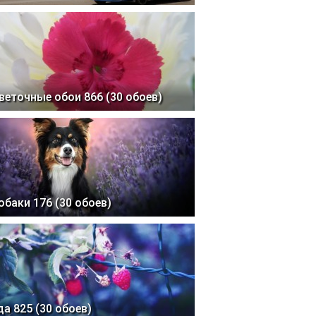
веточные обои 866 (30 обоев)
обаки 176 (30 обоев)
да 825 (30 обоев)