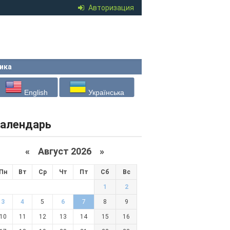
Авторизация
ика
English
Українська
алендарь
«
Август 2026 »
Пн
Вт
Ср
Чт
Пт
Сб
Вс
1
2
3
4
5
6
7
8
9
10
11
12
13
14
15
16