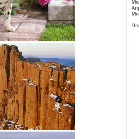
Ма
Ап
Ма
По