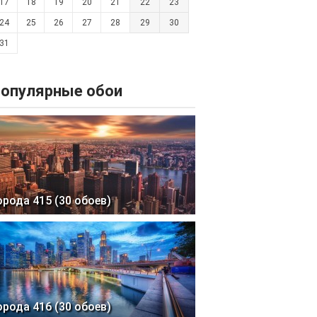
17
18
19
20
21
22
23
24
25
26
27
28
29
30
31
опулярные обои
орода 415 (30 обоев)
орода 416 (30 обоев)