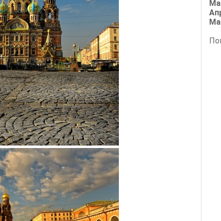
Ма
Ап
Ма
По