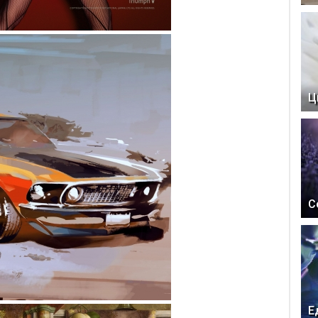
Ц
С
Е