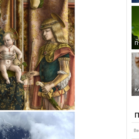
П
К
П