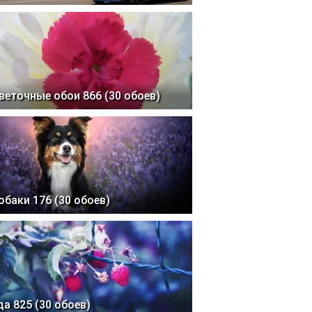
веточные обои 866 (30 обоев)
обаки 176 (30 обоев)
да 825 (30 обоев)