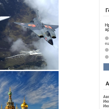
Г
Н
а
ещ
А
Ав
Ию
Ию