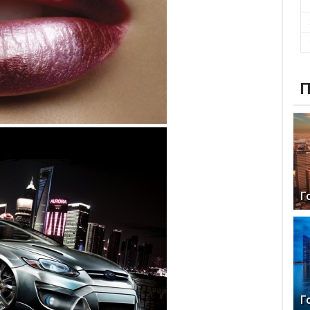
П
Г
Г