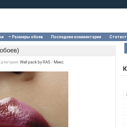
ки
Размеры обоев
Последние комментарии
Статист
 обоев)
Категория:
Wall pack by RAS
/
Микс
К