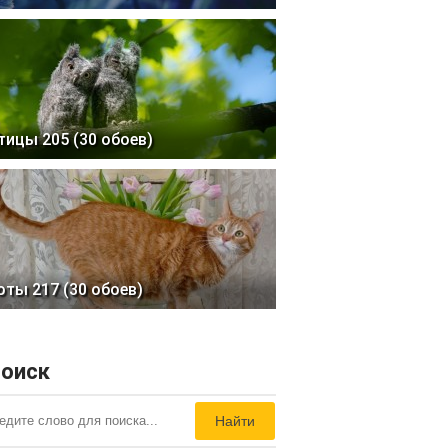
тицы 205 (30 обоев)
оты 217 (30 обоев)
оиск
Найти