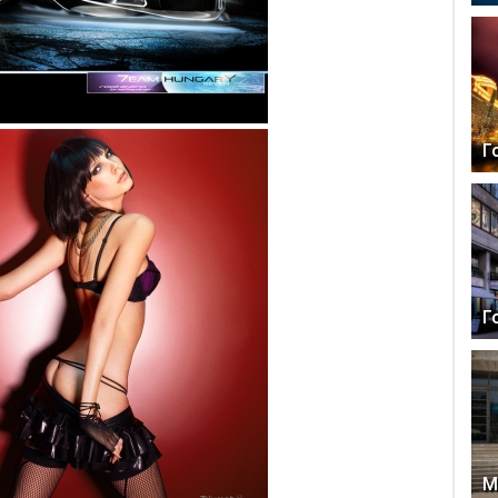
Г
Г
М