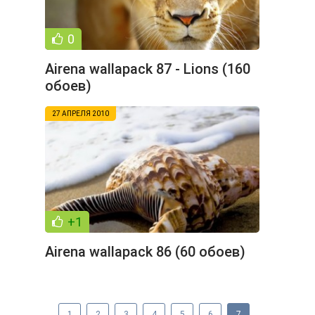
0
Airena wallapack 87 - Lions (160
обоев)
27 АПРЕЛЯ 2010
+1
Airena wallapack 86 (60 обоев)
1
2
3
4
5
6
7