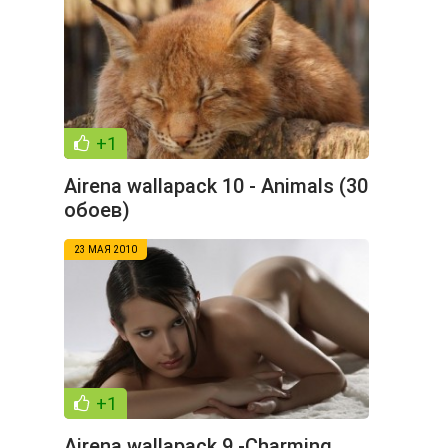
+1
Airenа wallаpack 10 - Animals (30
обоев)
23 МАЯ 2010
+1
Airenа wallаpack 9 -Charming