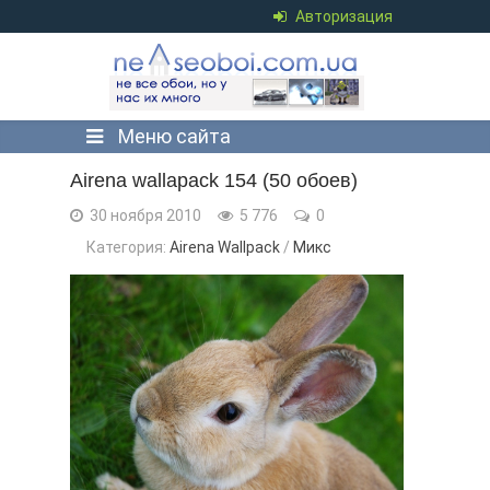
Авторизация
Меню сайта
Airena wallapack 154 (50 обоев)
30 ноября 2010
5 776
0
Категория:
Airena Wallpack
/
Микс