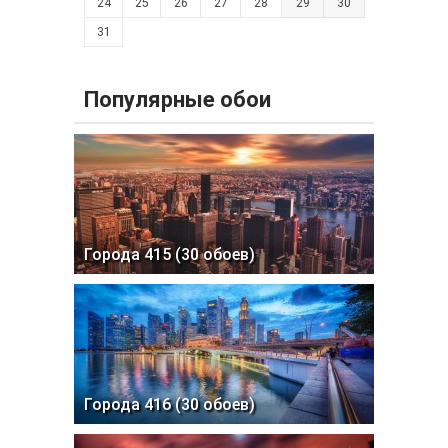
24
25
26
27
28
29
30
31
Популярные обои
Города 415 (30 обоев)
Города 416 (30 обоев)