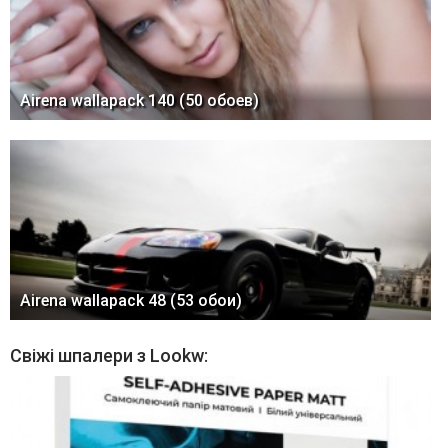
Airena wallapack 140 (50 обоев)
Airena wallapack 48 (53 обои)
Свіжі шпалери з Lookw: