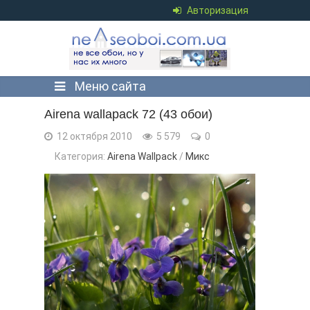
Авторизация
Меню сайта
Airena wallapack 72 (43 обои)
12 октября 2010
5 579
0
Категория:
Airena Wallpack
/
Микс