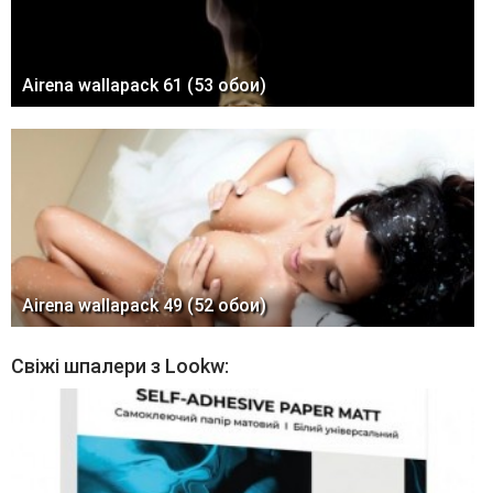
Airena wallapack 61 (53 обои)
Airena wallapack 49 (52 обои)
Свіжі шпалери з Lookw: