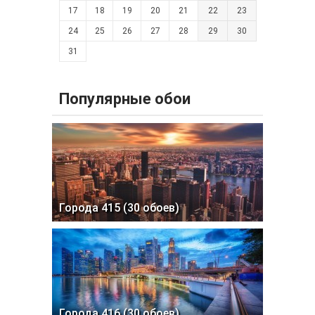
17
18
19
20
21
22
23
24
25
26
27
28
29
30
31
Популярные обои
Города 415 (30 обоев)
Города 416 (30 обоев)