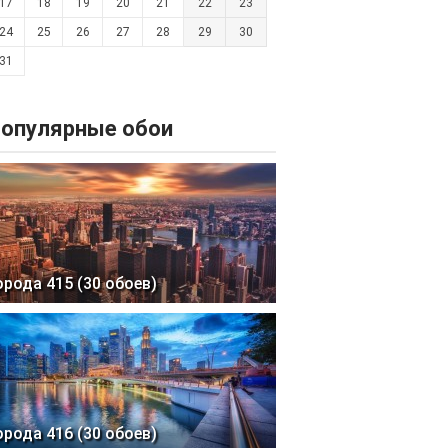
17
18
19
20
21
22
23
24
25
26
27
28
29
30
31
опулярные обои
орода 415 (30 обоев)
орода 416 (30 обоев)