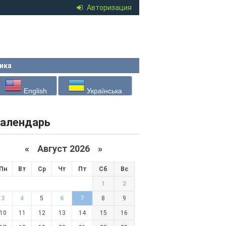
Авторизация
ика
English
Українська
алендарь
«
Август 2026 »
Пн
Вт
Ср
Чт
Пт
Сб
Вс
1
2
3
4
5
6
7
8
9
10
11
12
13
14
15
16