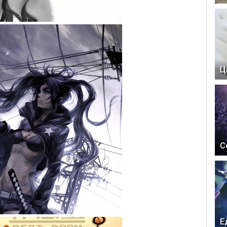
Ц
С
Е