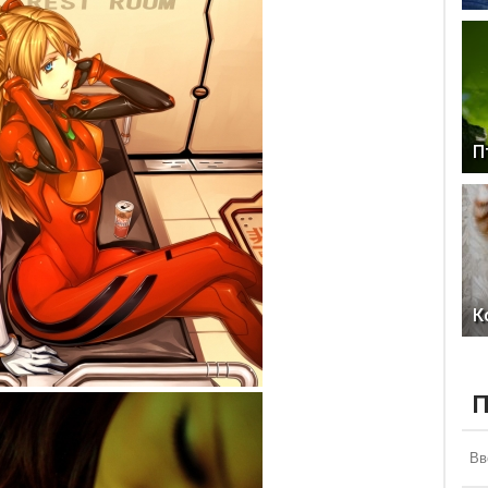
П
К
П