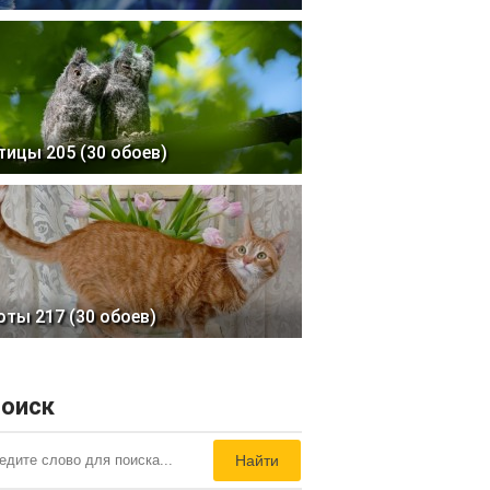
тицы 205 (30 обоев)
оты 217 (30 обоев)
оиск
Найти