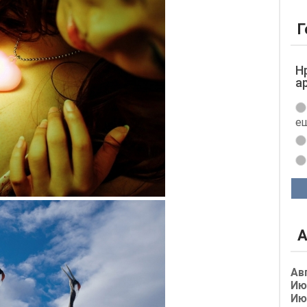
Г
Н
а
ещ
А
Ав
Ию
Ию