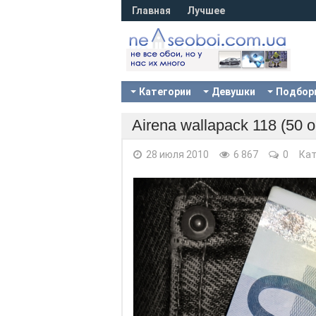
Главная
Лучшее
Категории
Девушки
Подбор
Airena wallapack 118 (50 
28 июля 2010
6 867
0
Кат