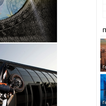
П
Г
Г