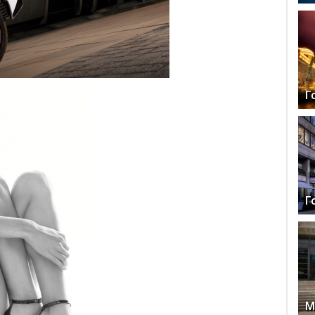
Г
Г
М