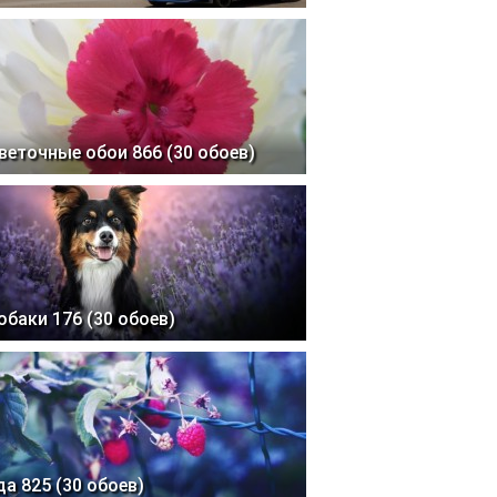
веточные обои 866 (30 обоев)
обаки 176 (30 обоев)
да 825 (30 обоев)