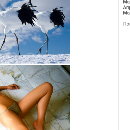
Ма
Ап
Ма
По