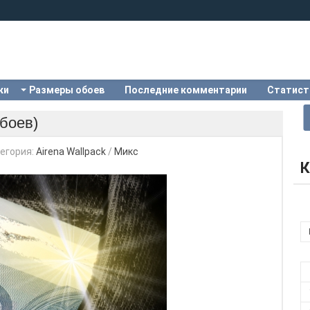
ки
Размеры обоев
Последние комментарии
Статист
обоев)
егория:
Airena Wallpack
/
Микс
К