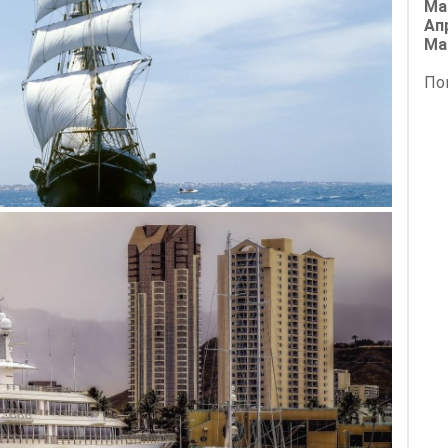
Ма
Ап
Ма
По