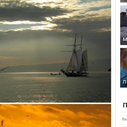
М
П
П