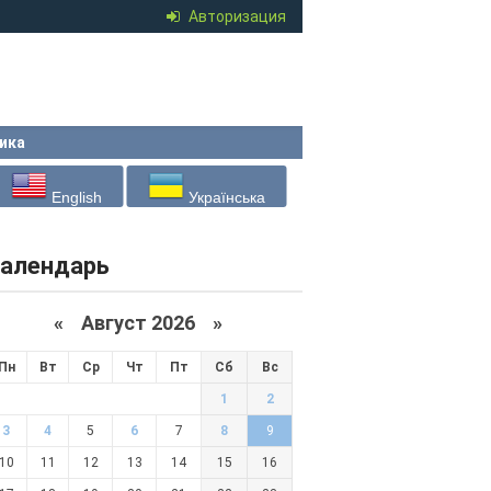
Авторизация
ика
English
Українська
алендарь
«
Август 2026 »
Пн
Вт
Ср
Чт
Пт
Сб
Вс
1
2
3
4
5
6
7
8
9
10
11
12
13
14
15
16