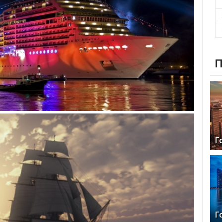
П
Г
Г