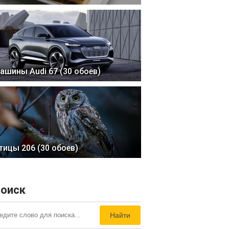
ашины Audi 67 (30 обоев)
тицы 206 (30 обоев)
оиск
Найти