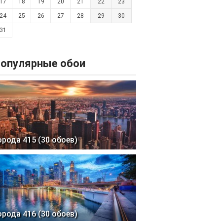
17
18
19
20
21
22
23
24
25
26
27
28
29
30
31
опулярные обои
орода 415 (30 обоев)
орода 416 (30 обоев)