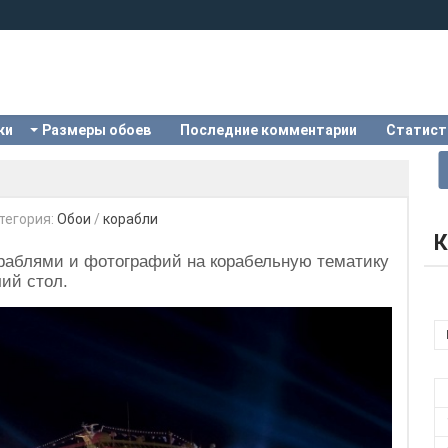
ки
Размеры обоев
Последние комментарии
Статист
тегория:
Обои
/
корабли
К
ораблями и фотографий на корабельную тематику
ий стол.