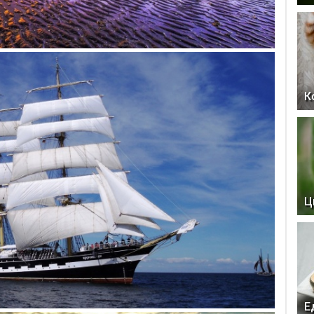
К
Ц
Е