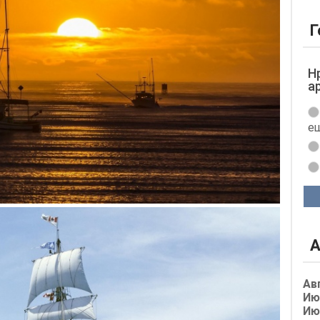
Г
Н
а
ещ
А
Ав
Ию
Ию