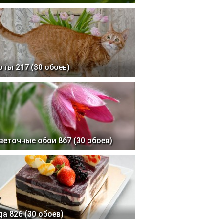
оты 217 (30 обоев)
веточные обои 867 (30 обоев)
да 826 (30 обоев)