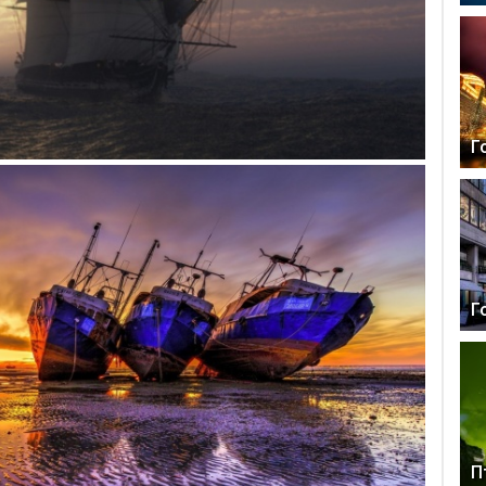
Г
Г
П