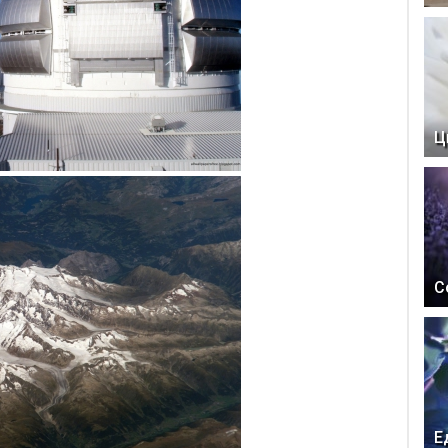
Ц
С
Е