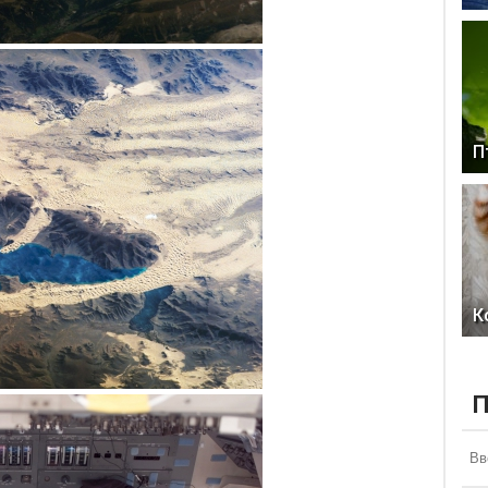
П
К
П