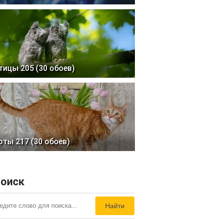
тицы 205 (30 обоев)
оты 217 (30 обоев)
оиск
Найти