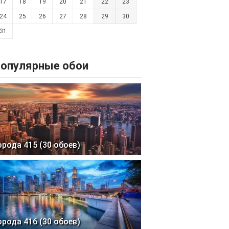
17
18
19
20
21
22
23
24
25
26
27
28
29
30
31
опулярные обои
орода 415 (30 обоев)
орода 416 (30 обоев)