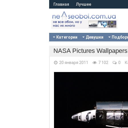
Главная
Лучшее
Категории
Девушки
Подбор
NASA Pictures Wallpapers
20 января 2011
7 102
0
К