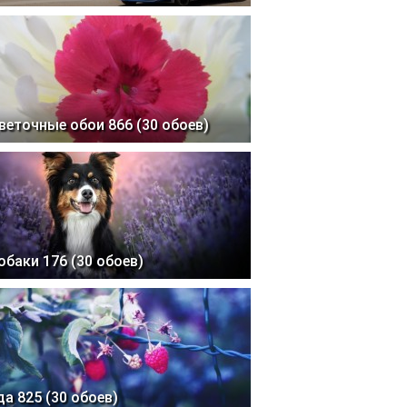
веточные обои 866 (30 обоев)
обаки 176 (30 обоев)
да 825 (30 обоев)