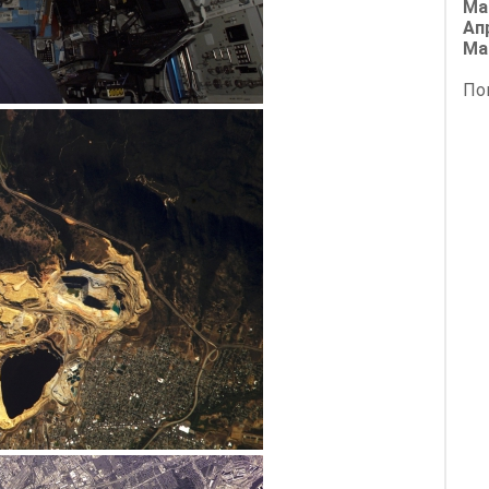
Ма
Ап
Ма
По