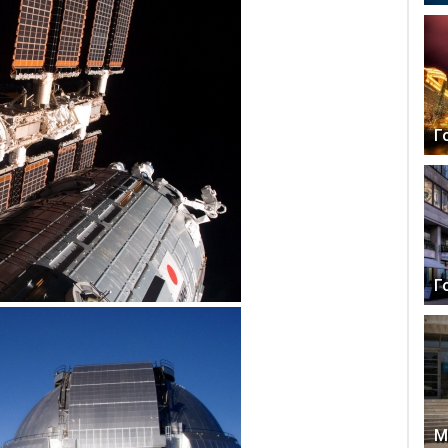
Г
Г
М