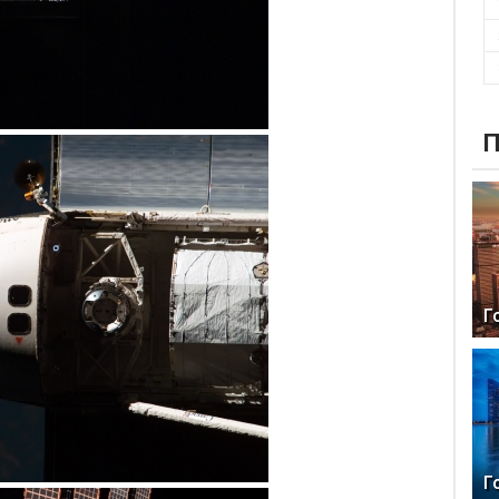
П
Г
Г