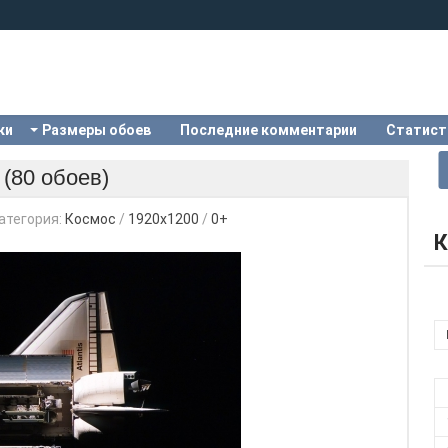
ки
Размеры обоев
Последние комментарии
Статист
 (80 обоев)
атегория:
Космос
/
1920х1200
/
0+
К