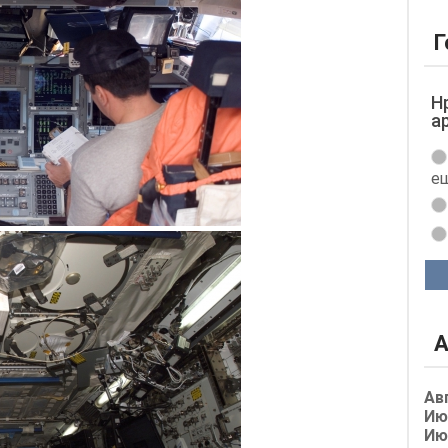
Г
Н
а
ещ
А
Ав
Ию
Ию