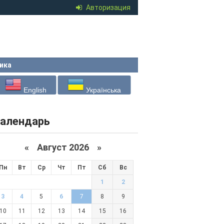
Авторизация
ика
English
Українська
алендарь
«
Август 2026 »
Пн
Вт
Ср
Чт
Пт
Сб
Вс
1
2
3
4
5
6
7
8
9
10
11
12
13
14
15
16