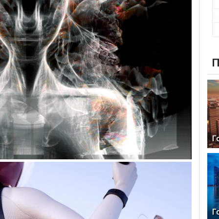
П
Г
Г