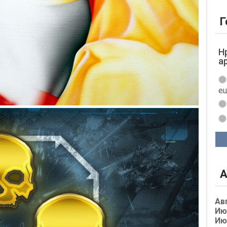
Г
Н
а
ещ
А
Ав
Ию
Ию