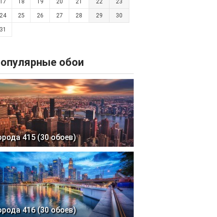
17
18
19
20
21
22
23
24
25
26
27
28
29
30
31
опулярные обои
орода 415 (30 обоев)
орода 416 (30 обоев)