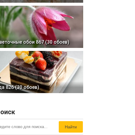
веточные обои 867 (30 обоев)
да 826 (30 обоев)
оиск
Найти