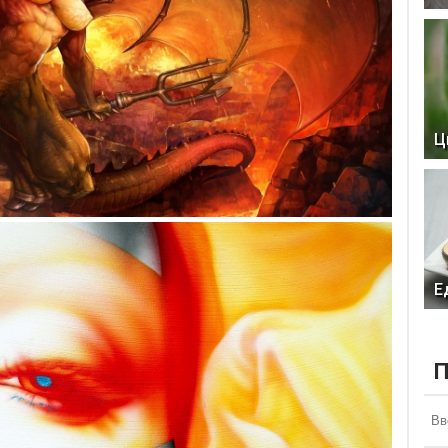
Ц
Е
П