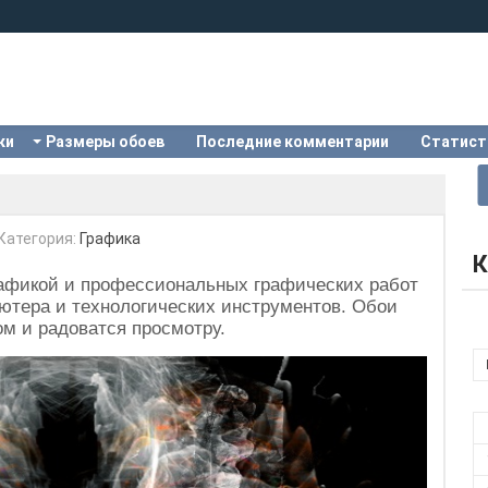
ки
Размеры обоев
Последние комментарии
Статист
Категория:
Графика
К
рафикой и профессиональных графических работ
тера и технологических инструментов. Обои
м и радоватся просмотру.