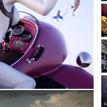
Г
Г
С