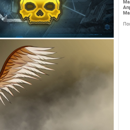
Ма
Ап
Ма
По