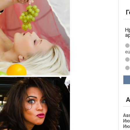
Г
Н
а
ещ
А
Ав
Ию
Ию