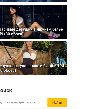
расивые девушки в нижнем белье
59 (30 обоев)
евушки в купальнике и бикини 194
30 обоев)
оиск
Найти