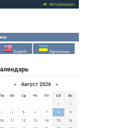
Авторизация
ика
English
Українська
алендарь
«
Август 2026 »
Пн
Вт
Ср
Чт
Пт
Сб
Вс
1
2
3
4
5
6
7
8
9
10
11
12
13
14
15
16