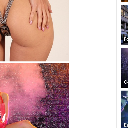
Г
С
Е