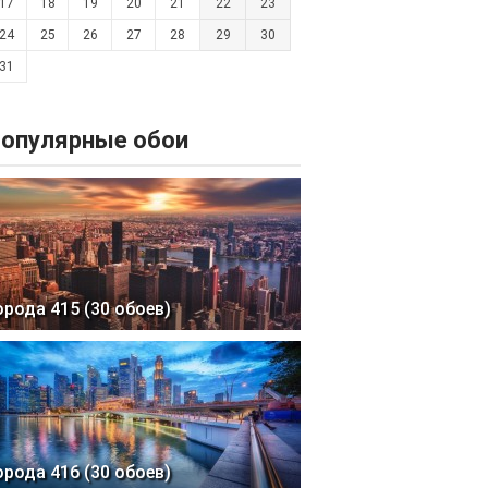
17
18
19
20
21
22
23
24
25
26
27
28
29
30
31
опулярные обои
орода 415 (30 обоев)
орода 416 (30 обоев)