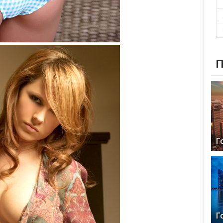
П
Г
Г