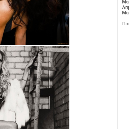
Ма
Ап
Ма
По