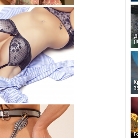
Д
(
К
3
Г