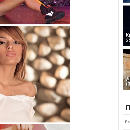
К
3
Д
(
П