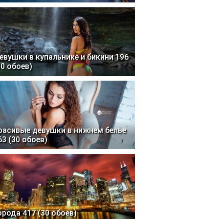
евушки в купальнике и бикини 196
30 обоев)
расивые девушки в нижнем белье
63 (30 обоев)
орода 417 (30 обоев)