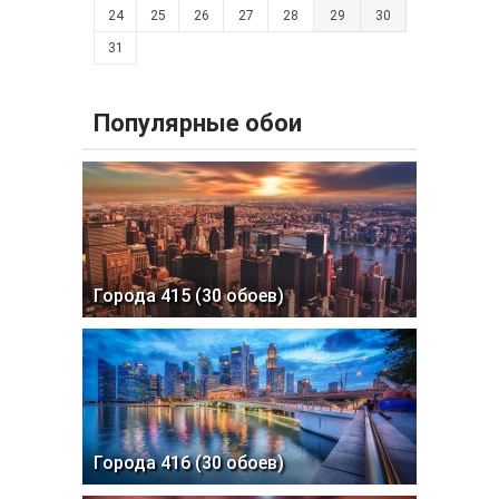
24
25
26
27
28
29
30
31
Популярные обои
Города 415 (30 обоев)
Города 416 (30 обоев)