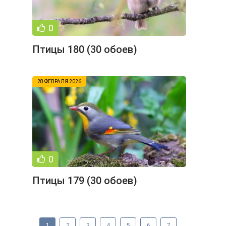
0
Птицы 180 (30 обоев)
28 ФЕВРАЛЯ 2026
0
Птицы 179 (30 обоев)
1
2
3
4
5
6
7